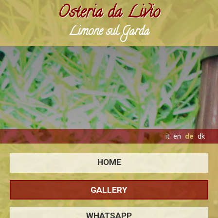
Osteria da Livio
Limone sul Garda
it
en
de
dk
HOME
GALLERY
WHATSAPP